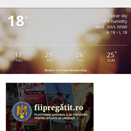
PAUCA
18
clear sky
°
68% humidity
wind: 2m/s NNW
H 18 • L 18
17
29
26
25
°
°
°
°
THU
FRI
SAT
SUN
Weather from OpenWeatherMap