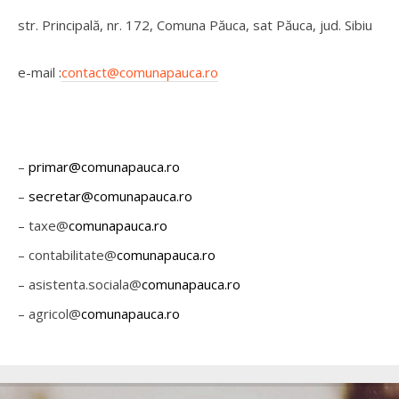
str. Principală, nr. 172, Comuna Păuca, sat Păuca, jud. Sibiu
e-mail :
contact@comunapauca.ro
–
primar@comunapauca.ro
–
secretar@comunapauca.ro
– taxe@
comunapauca.ro
– contabilitate@
comunapauca.ro
– asistenta.sociala@
comunapauca.
ro
– agricol@
comunapauca.ro
PAUCA