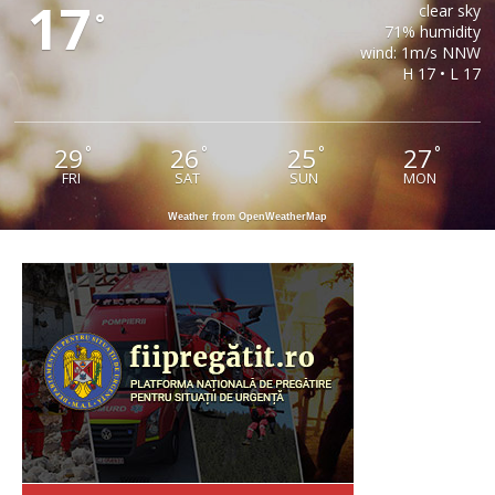
17
clear sky
°
71% humidity
wind: 1m/s NNW
H 17 • L 17
29
26
25
27
°
°
°
°
FRI
SAT
SUN
MON
Weather from OpenWeatherMap