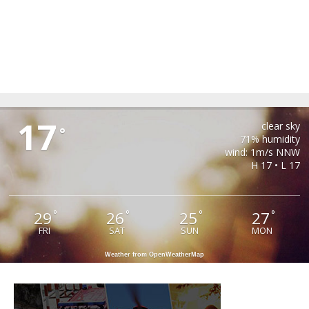
PAUCA
17
clear sky
°
71% humidity
wind: 1m/s NNW
H 17 • L 17
29
26
25
27
°
°
°
°
FRI
SAT
SUN
MON
Weather from OpenWeatherMap