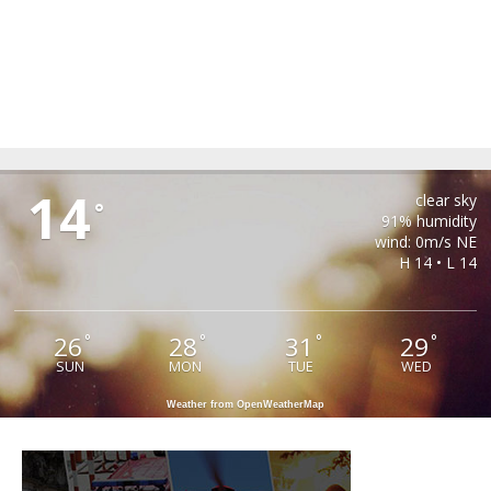
PAUCA
14
clear sky
°
91% humidity
wind: 0m/s NE
H 14 • L 14
26
28
31
29
°
°
°
°
SUN
MON
TUE
WED
Weather from OpenWeatherMap