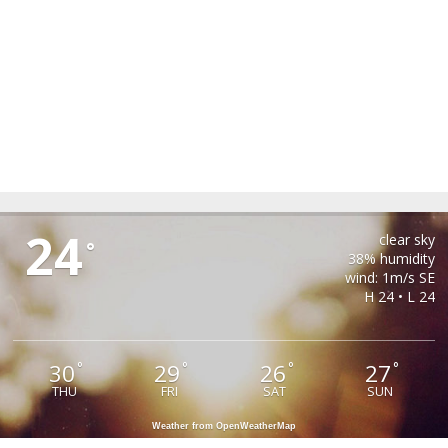
PAUCA
24
clear sky
°
38% humidity
wind: 1m/s SE
H 24 • L 24
30
29
26
27
°
°
°
°
THU
FRI
SAT
SUN
Weather from OpenWeatherMap