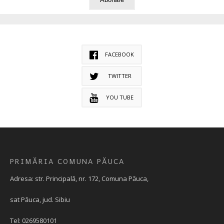
FACEBOOK
TWITTER
YOU TUBE
PRIMĂRIA COMUNA PĂUCA
Adresa: str. Principală, nr. 172, Comuna Păuca,
sat Păuca, jud. Sibiu
Tel: 0269580101