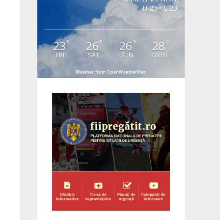
H 23 • L 23
23
26
26
28
°
°
°
°
FRI
SAT
SUN
MON
Weather from OpenWeatherMap