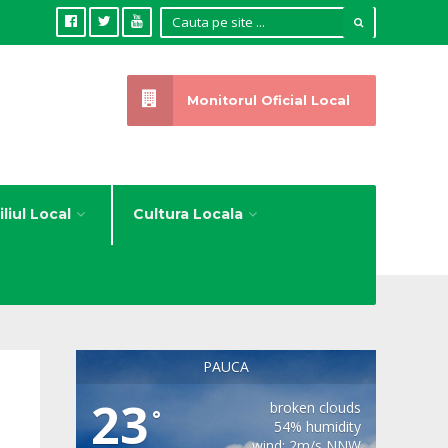
Monitorul Oficial Local
liul Local
Cultura Locala
PAUCA
23
broken clouds
°
54% humidity
wind: 2m/s NNW