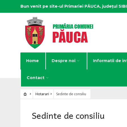
Bun venit pe site-ul Primariei PĂUCA, județul SIB
Home
Despre noi
Informatii de in
Contact
Hotarari
Sedinte de consiliu
Sedinte de consiliu