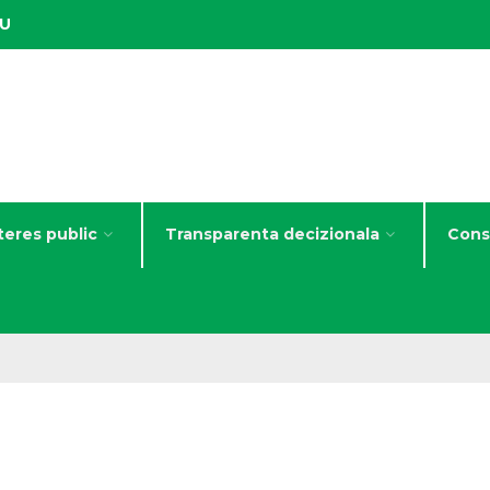
IU
teres public
Transparenta decizionala
Consi