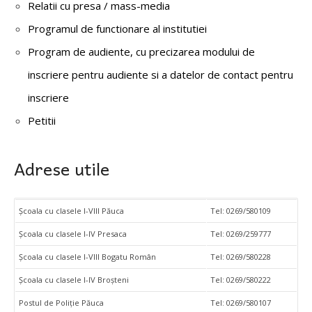
Relatii cu presa / mass-media
Programul de functionare al institutiei
Program de audiente, cu precizarea modului de
inscriere pentru audiente si a datelor de contact pentru
inscriere
Petitii
Adrese utile
Şcoala cu clasele I-VIII Păuca
Tel: 0269/580109
Şcoala cu clasele I-IV Presaca
Tel: 0269/259777
Şcoala cu clasele I-VIII Bogatu Român
Tel: 0269/580228
Şcoala cu clasele I-IV Broşteni
Tel: 0269/580222
Postul de Poliţie Păuca
Tel: 0269/580107