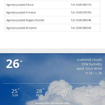
Agenţia poştală Păuca
Tel: 0269/580155
Agenţia poştală Presaca
Tel: 0269/259706
Agenţia poştală Bogatu Român
Tel: 0269/580248
Agenţia poştală Broşteni
Tel: 0269/580249
PAUCA
26
scattered clouds
°
39% humidity
wind: 1m/s WSW
H 26 • L 26
25
28
30
29
°
°
°
°
SUN
MON
TUE
WED
Weather from OpenWeatherMap