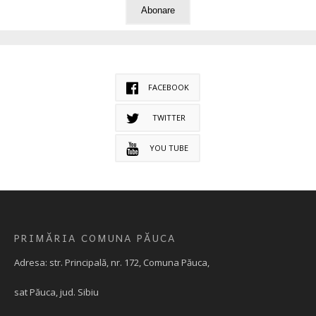
FACEBOOK
TWITTER
YOU TUBE
PRIMĂRIA COMUNA PĂUCA
Adresa: str. Principală, nr. 172, Comuna Păuca,
sat Păuca, jud. Sibiu