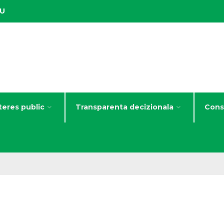
IU
teres public
Transparenta decizionala
Consi