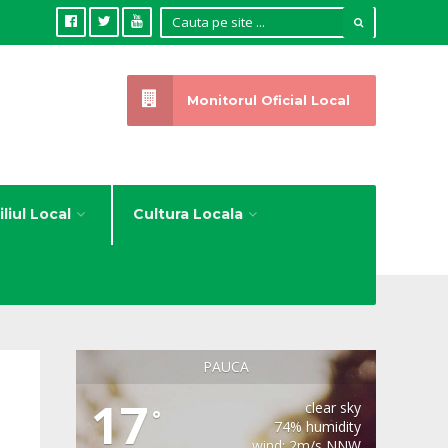
Monitorul Oficial Local
liul Local
Cultura Locala
PAUCA
17
clear sky
°
74% humidity
wind: 2m/s NNW