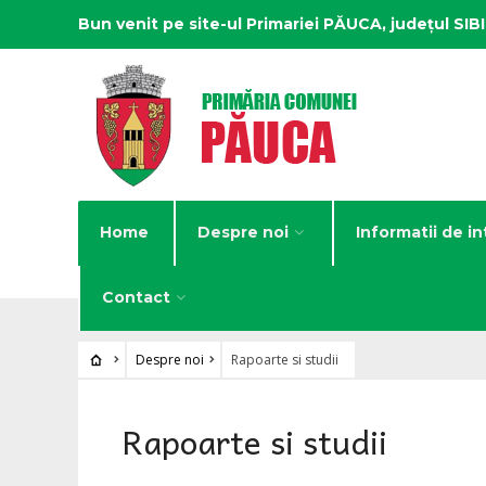
Bun venit pe site-ul Primariei PĂUCA, județul SIB
Home
Despre noi
Informatii de in
Contact
Despre noi
Rapoarte si studii
Rapoarte si studii