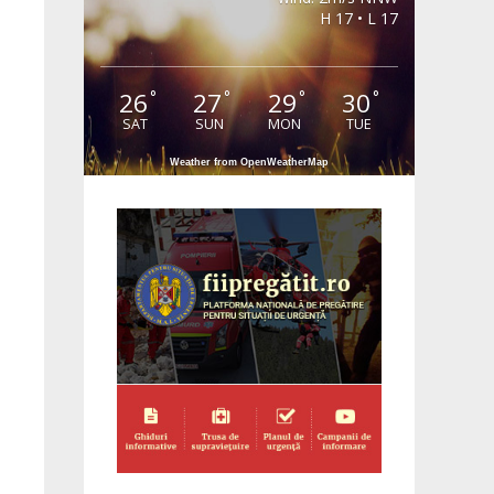
H 17 • L 17
26
27
29
30
°
°
°
°
SAT
SUN
MON
TUE
Weather from OpenWeatherMap