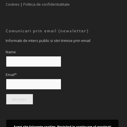
Cookies
|
Politica de confidentialitate
Comunicari prin email (newsletter)
Informatii de inters public si stiri trimise prin email
Name
Email*
Acest site foloseşte cookies. Navigând în continuare vă exprimaţi