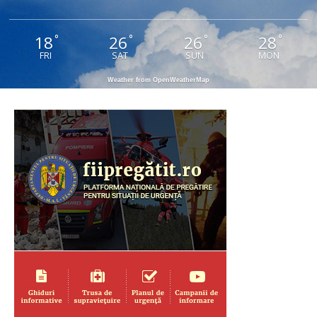
18
26
26
28
°
°
°
°
FRI
SAT
SUN
MON
Weather from OpenWeatherMap