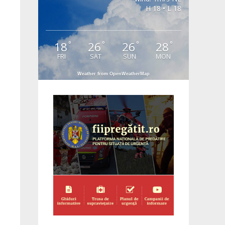
H 18 • L 18
18
26
26
28
°
°
°
°
FRI
SAT
SUN
MON
Weather from OpenWeatherMap