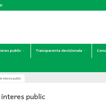
IU
teres public
Transparenta decizionala
Consi
e interes public
interes public