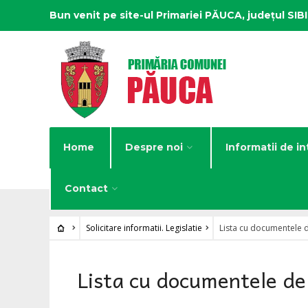
Bun venit pe site-ul Primariei PĂUCA, județul SIB
Home
Despre noi
Informatii de in
Contact
Solicitare informatii. Legislatie
Lista cu documentele d
Lista cu documentele de 