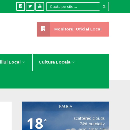
Monitorul Oficial Local
liul Local
Cultura Locala
PAUCA
18
scattered clouds
°
74% humidity
wind: 1m/s NE