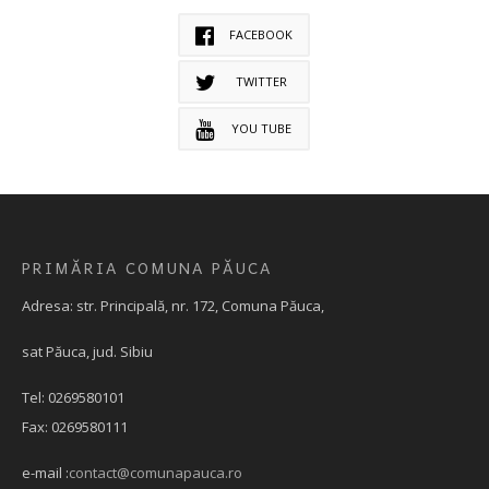
FACEBOOK
TWITTER
YOU TUBE
PRIMĂRIA COMUNA PĂUCA
Adresa: str. Principală, nr. 172, Comuna Păuca,
sat Păuca, jud. Sibiu
Tel: 0269580101
Fax: 0269580111
e-mail :
contact@comunapauca.ro