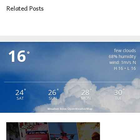
Related Posts
PAUCA
16
few clouds
°
68% humidity
wind: 1m/s N
H 16 • L 16
24
26
28
30
°
°
°
°
SAT
SUN
MON
TUE
Weather from OpenWeatherMap